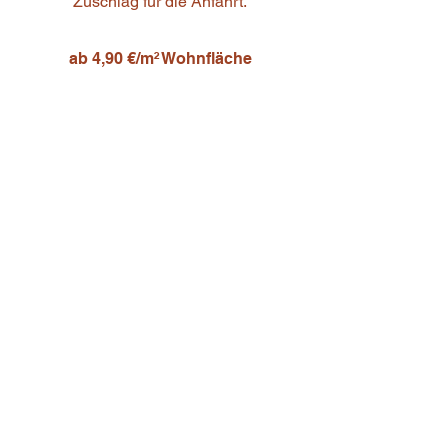
Zuschlag für die Anfahrt.
ab 4,90 €/m
² Wohnfläche
Ausheben des Konsensplanes bei der
Baupolizei
exkl. Verwaltungsabgaben
120,00 € inkl. USt.